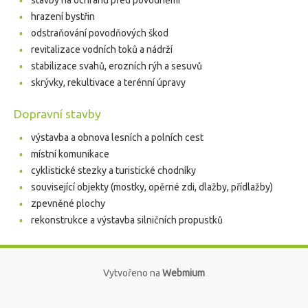
stavby na ochranu před povodněmi
hrazení bystřin
odstraňování povodňových škod
revitalizace vodních toků a nádrží
stabilizace svahů, erozních rýh a sesuvů
skrývky, rekultivace a terénní úpravy
Dopravní stavby
výstavba a obnova lesních a polních cest
místní komunikace
cyklistické stezky a turistické chodníky
související objekty (mostky, opěrné zdi, dlažby, přídlažby)
zpevněné plochy
rekonstrukce a výstavba silničních propustků
Vytvořeno na
Webmium